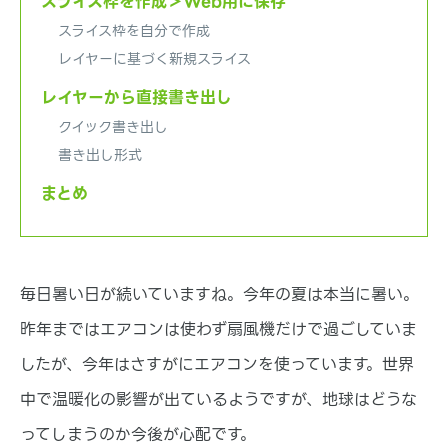
スライス枠を作成＞Web用に保存
基本的な機能や、アプリ・テーマの紹介など基本的な
情報などをお伝えします。
スライス枠を自分で作成
レイヤーに基づく新規スライス
レイヤーから直接書き出し
クイック書き出し
書き出し形式
まとめ
毎日暑い日が続いていますね。今年の夏は本当に暑い。
昨年まではエアコンは使わず扇風機だけで過ごしていま
したが、今年はさすがにエアコンを使っています。世界
中で温暖化の影響が出ているようですが、地球はどうな
ってしまうのか今後が心配です。