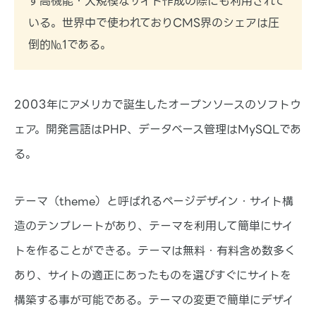
ず高機能・大規模なサイト作成の際にも利用されて
基本的な機能や、アプリ・テーマの紹介など基本的な
情報などをお伝えします。
いる。世界中で使われておりCMS界のシェアは圧
倒的№1である。
2003年にアメリカで誕生したオープンソースのソフトウ
ェア。開発言語はPHP、データベース管理はMySQLであ
る。
テーマ（theme）と呼ばれるページデザイン・サイト構
造のテンプレートがあり、テーマを利用して簡単にサイ
トを作ることができる。テーマは無料・有料含め数多く
あり、サイトの適正にあったものを選びすぐにサイトを
構築する事が可能である。テーマの変更で簡単にデザイ