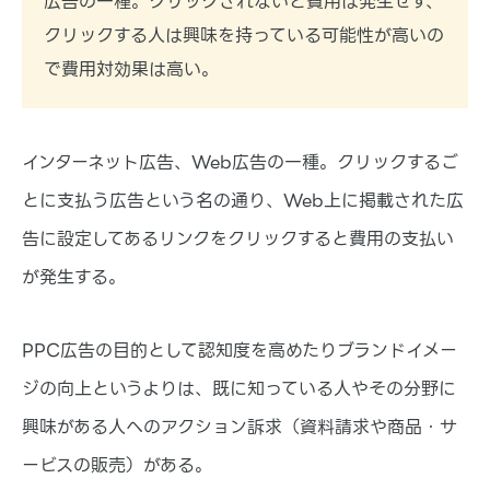
広告の一種。クリックされないと費用は発生せず、
基本的な機能や、アプリ・テーマの紹介など基本的な
情報などをお伝えします。
クリックする人は興味を持っている可能性が高いの
で費用対効果は高い。
インターネット広告、Web広告の一種。クリックするご
とに支払う広告という名の通り、Web上に掲載された広
告に設定してあるリンクをクリックすると費用の支払い
が発生する。
PPC広告の目的として認知度を高めたりブランドイメー
ジの向上というよりは、既に知っている人やその分野に
興味がある人へのアクション訴求（資料請求や商品・サ
ービスの販売）がある。