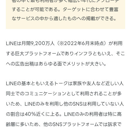
者の中で最も利用者が多く幅広い年代にアプローチ
基本的な機能や、アプリ・テーマの紹介など基本的な
情報などをお伝えします。
することが可能である。ターゲットに合わせて豊富
なサービスの中から適したものへの掲載ができる。
LINEは月間9,200万人（※2022年6月末時点）が利用
する巨大プラットフォームでありインフラともいえ、そこ
への広告出稿はあらゆる面でメリットが大きい。
LINEの基本ともいえるトークは家族や友人など近しい人
同士でのコミュニケーションとして利用されることが多
いため、LINEのみを利用し他のSNSは利用していない人
の割合は40％近くに上る。LINEのみの利用者は特に高
齢層に多いため、他のSNSプラットフォームでは訴求で