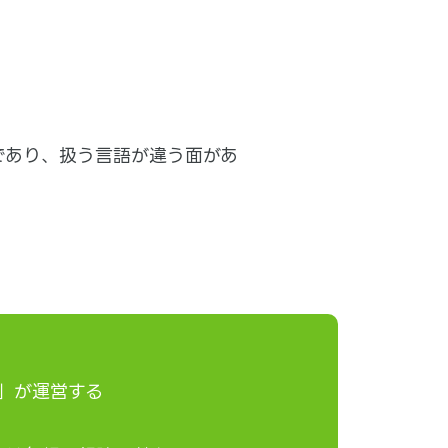
であり、扱う言語が違う面があ
」が運営する
。