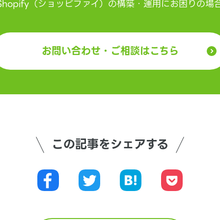
Shopify（ショッピファイ）の構築・運用にお困りの
Shopifyブログ
Shopify基本情報
お問い合わせ・ご相談はこちら
Shopifyに関する最新で役に立つ情報を
基本的な機能や、アプリ・テーマの紹介
お知らせします。
など基本的な情報などをお伝えします。
この記事をシェアする