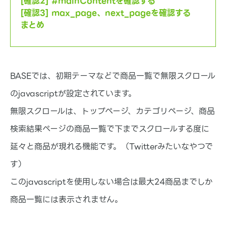
[確認2] #mainContentを確認する
基本的な機能や、アプリ・テーマの紹介など基本的な
[確認3] max_page、next_pageを確認する
情報などをお伝えします。
まとめ
BASEでは、初期テーマなどで商品一覧で無限スクロール
のjavascriptが設定されています。
無限スクロールは、トップページ、カテゴリページ、商品
検索結果ページの商品一覧で下までスクロールする度に
延々と商品が現れる機能です。（Twitterみたいなやつで
す）
このjavascriptを使用しない場合は最大24商品までしか
商品一覧には表示されません。